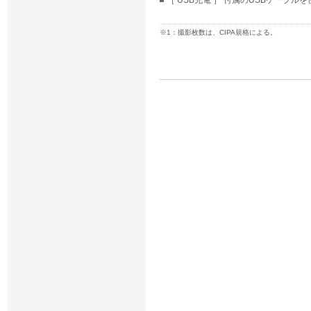
［ USB充電 ］ 付属のUSBケーブ
※1：撮影枚数は、CIPA規格による。