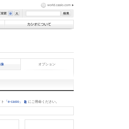
画像
オプション
イト
「e-casio」
にご用命ください。