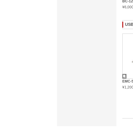
BC-12
¥6,0
US
EMC-
¥1,2