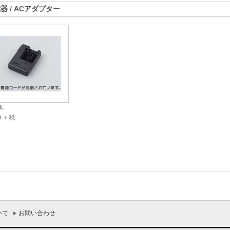
器 / ACアダプター
L
00 ＋税
いて
お問い合わせ