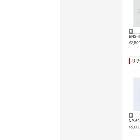
ENS-
¥2,5
リ
NP-60
¥5,0