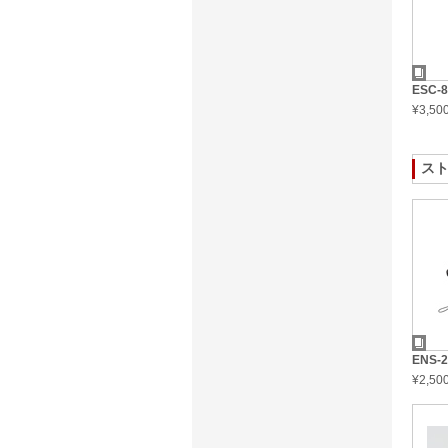
ESC-
¥3,5
ス
ENS-
¥2,5