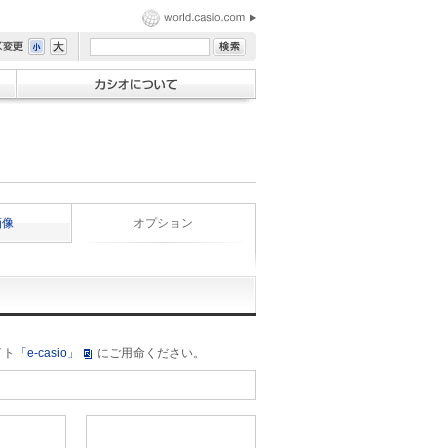
画像
オプション
イト
「e-casio」
にご用命ください。