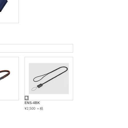
ENS-4BK
¥2,500 ＋税