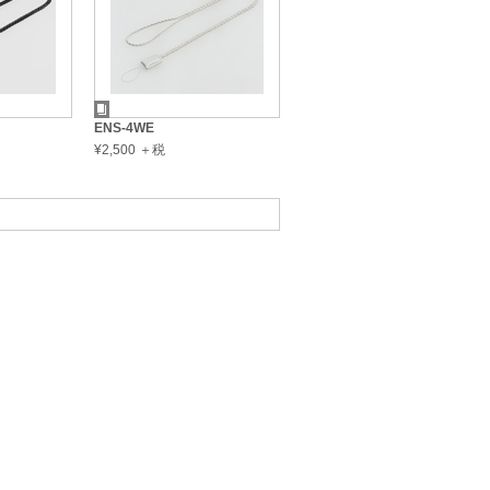
ENS-4WE
¥2,500 ＋税