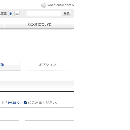
画像
オプション
イト
「e-casio」
にご用命ください。