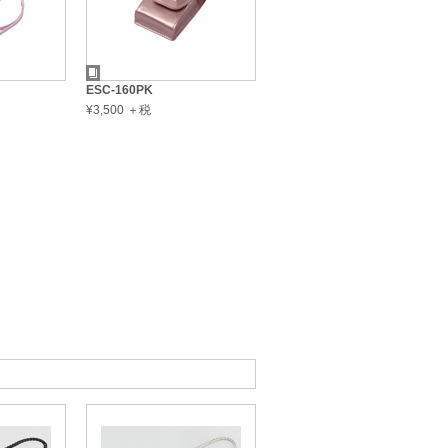
ESC-160PK
¥3,500 ＋税