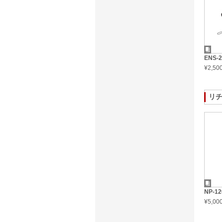
ENS-
¥2,5
リ
NP-12
¥5,0