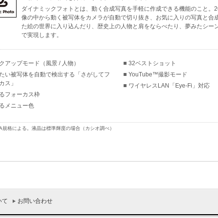
ダイナミックフォトとは、動く合成写真を手軽に作成できる機能のこと。2
像の中から動く被写体をカメラが自動で切り抜き、お気に入りの写真と合
た絵の世界に入り込んだり、歴史上の人物と肩をならべたり、夢みたシーン
で実現します。
クアップモード（風景 / 人物）
32ベストショット
たい被写体を自動で検出する「さがしてフ
YouTube™撮影モード
カス」
ワイヤレスLAN「Eye-Fi」対応
るフォーカス枠
るメニュー色
CIPA規格による。液晶は標準輝度の場合（カシオ調べ）
いて
お問い合わせ