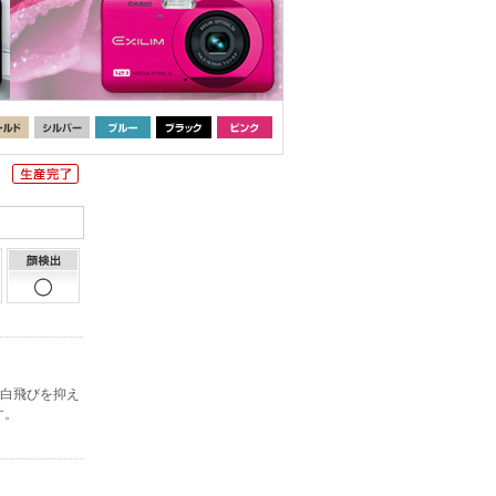
。白飛びを抑え
す。