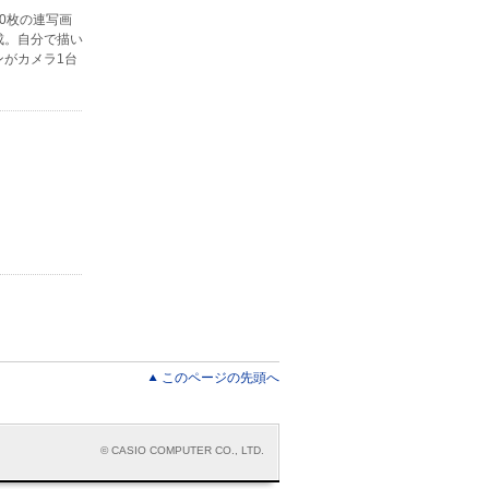
0枚の連写画
成。自分で描い
がカメラ1台
このページの先頭へ
© CASIO COMPUTER CO., LTD.