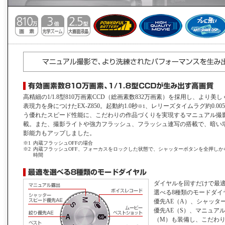
高精細の1/1.8型810万画素CCD（総画素数832万画素）を採用し、より美
表現力を身につけたEX-Z850。起動約1.0秒
、レリーズタイムラグ約0.00
※1
う優れたスピード性能に、こだわりの作品づくりを実現するマニュアル撮
載。また、撮影ライトや強力フラッシュ、フラッシュ連写の搭載で、暗い
影能力もアップしました。
※1
内蔵フラッシュOFFの場合
※2
内蔵フラッシュOFF、フォーカスをロックした状態で、シャッターボタンを全押しか
時間
ダイヤルを回すだけで最
選べる8種類のモードダイ
優先AE（A）、シャッタ
優先AE（S）、マニュア
（M）も装備し、こだわ