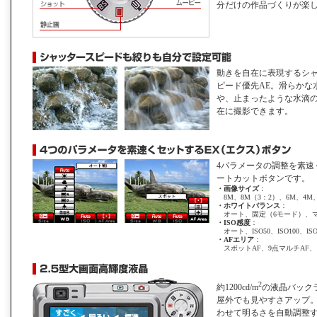
分だけの作品づくりが楽
動きを自在に表現するシ
ピード優先AE。滑らかな
や、止まったような水滴
在に撮影できます。
4パラメータの調整を素速
ートカットボタンです。
・
画像サイズ
：
8M、8M（3：2）、6M、4M
・
ホワイトバランス
：
オート、固定（6モード）、
・
ISO感度
：
オート、ISO50、ISO100、ISO2
・
AFエリア
：
スポットAF、9点マルチAF、
2
約1200cd/m
の液晶バック
屋外でも見やすさアップ
わせて明るさを自動調整