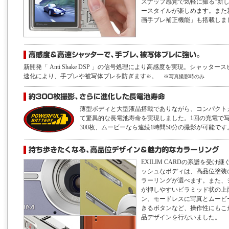
スナップ感覚で気軽に撮る”新
ースタイルが楽しめます。また
画手ブレ補正機能」も搭載しま
新開発「 Anti Shake DSP 」の信号処理により高感度を実現。シャッター
速化により、手ブレや被写体ブレを防ぎます
。
※
※写真撮影時のみ
薄型ボディと大型液晶搭載でありながら、コンパクト
て驚異的な長電池寿命を実現しました。1回の充電で
300枚、ムービーなら連続1時間50分の撮影が可能です
EXILIM CARDの系譜を受け
ッシュなボディは、高品位塗装
ラーリングが選べます。また、
が押しやすいピラミッド状の上
ン、モードレスに写真とムービ
きるボタンなど、操作性にもこ
品デザインを行ないました。