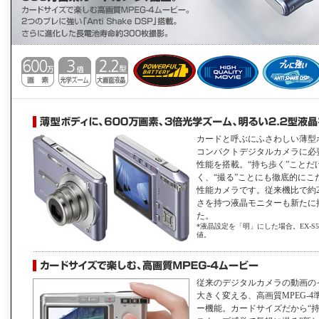
カードと呼ぶにふさわしい薄型
コンパクトデジタルカメラに必
性能を搭載。“持ち歩く”ことだ
く、“撮る”ことにも徹底的にこ
性能カメラです。従来機比で約2
さを持つ液晶モニターも新たに
た。
*液晶設定を「明」にした場合。EX-S5
値。
従来のデジタルカメラの動画の
大きく変える、高画質MPEG-4
ー機能。カードサイズだから“