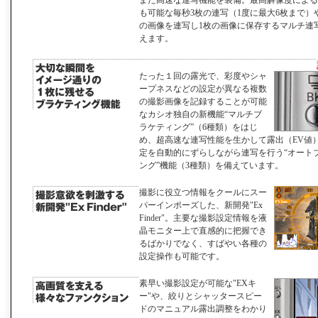
また高速な連写機能を装備。最高解像度による
も可能な毎秒3枚の連写（1度に最大6枚まで）や
の画像を連写し1枚の画像に保存するマルチ連
えます。
たった１回の露光で、彩度やシャ
ープネスなどの設定が異なる複数
の撮影画像を記録することが可能
なカシオ独自の新機能“マルチブ
ラケティング”（6種類）をはじ
め、超高速な連写性能を生かして露出（EV値
定を自動的にずらしながら連写を行う“オート
ング”機能（3種類）を備えています。
撮影に役立つ情報をクールにスー
パーインポーズした、新開発"Ex
Finder"。主要な撮影設定情報を液
晶モニター上で直感的に把握でき
るばかりでなく、すばやい各種の
設定操作も可能です。
素早い撮影設定が可能な"EXキ
ー"や、絞りとシャッタースピー
ドのマニュアル露出調整をわかり