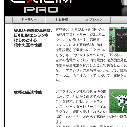
有効600万画素CCD＋新開発の画
像処理プロセッサー「EXILIMエ
ンジン」の作り出す「高画質」。
エンジンによる高速処理に加え、
撮影設定など機能へのアクセスの
しやすさ、使いやすさが作り出す「即応性」。
自体の省電力化に加え消費電力を徹底的に見直
小型高容量電池を採用したことで実現した「長
命」。エクシリムの最高峰モデルとして、性能
フォルム、操作性のすべてにおいて、究極を目
た。
デジタルカメラ性能のあらゆる面
において「とにかく高速である」
ことを追求。起動、オートフォー
カス、シャッターレリーズタイム
ラグなど、即応を要求されるどの
場面においても、きわめて高速かつ軽快な動作
ます。