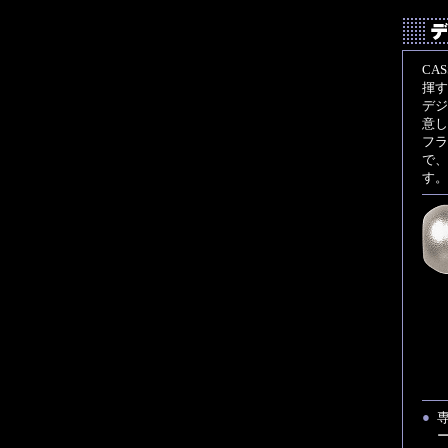
CA
揮す
デジ
意し
フラ
で、
す。
●
ー