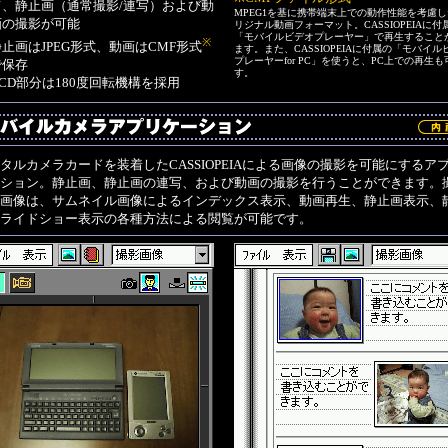
て、静止画（通常撮影/連写）および動
MPEG1を基に携帯端末上での動作性能を考慮
画の撮影が可能
リジナル動画フォーマット。CASSIOPEIAに付
「モバイルビデオプレーヤー」で再生すること
※
静止画はJPEG形式、動画はCMF形式
ます。また、CASSIOPEIAに付属の「モバイル
プレーヤーfor PC」を使うと、PC上での再生
で保存
す。
CCD部分は180度回転機構を採用
タルカメラカードを装着したCASSIOPEIAによる画像の撮影を可能にするア
ション。静止画、静止画の連写、および動画の撮影を行うことができます。
画像は、サムネイル画像によるインデックス表示、動画再生、静止画表示、
ライドショー表示の各種方法による閲覧が可能です。