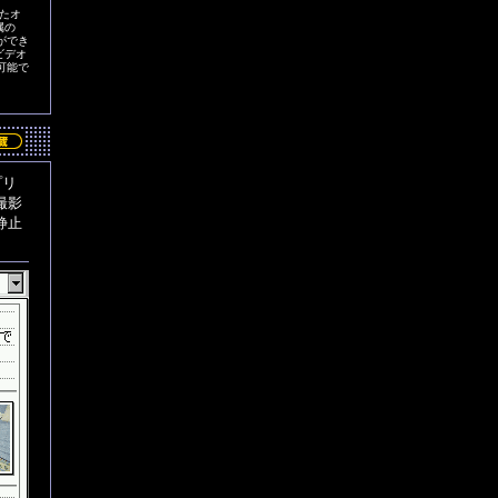
したオ
属の
ができ
ビデオ
も可能で
プリ
撮影
静止