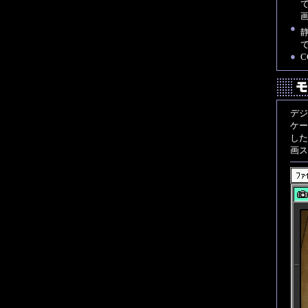
●
●
デジ
ケー
した
画ス