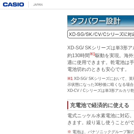
XD-SG/
SKシリーズは単3形ア
※1
約130時間
駆動を実現。海外
適に使用できます。乾電池は
電池切れのときも安心です。
※1
XD-SG/
SKシリーズにおいて、英
示状態になった30秒後に暗くなる場合
XD-CV / Cシリーズは単3形アルカリ
充電池で経済的に使える
電式ニッケル水素電池に対応。en
きます。繰り返し使うことが
※
電池は、パナソニックグループ製の