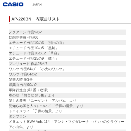
AP-220BN 内蔵曲リスト
ノクターン 作品9の2
幻想即興曲 作品66
エチュード 作品10の3 「別れの曲」
エチュード 作品10の5 「黒鍵」
エチュード 作品10の12 「革命」
エチュード 作品25の9 「蝶々」
プレリュード 作品28の7
ワルツ 作品64の1 「小犬のワルツ」
ワルツ 作品64の2
楽興の時 第3番
即興曲 作品90の2
軍隊行進曲 第1番（連弾）
春の歌 「無言歌 第5集」より
楽しき農夫 「ユーゲント・アルバム」より
見知らぬ国と人々について 「子供の情景」より
トロイメライ 「子供の情景」より
タンブラン
メヌエット BWV Anh. 114 「アンナ・マグダレーナ・バッハのクラヴィー
ア小曲集」より