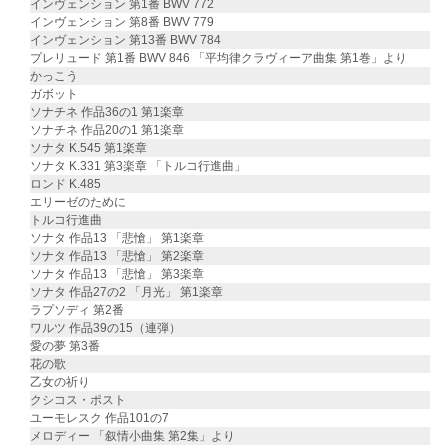
インヴェンション 第1番 BWV 772
インヴェンション 第8番 BWV 779
インヴェンション 第13番 BWV 784
プレリュード 第1番 BWV 846 「平均律クラヴィーア曲集 第1巻」より
かっこう
ガボット
ソナチネ 作品36の1 第1楽章
ソナチネ 作品20の1 第1楽章
ソナタ K.545 第1楽章
ソナタ K.331 第3楽章 「トルコ行進曲」
ロンド K.485
エリーゼのために
トルコ行進曲
ソナタ 作品13 「悲愴」 第1楽章
ソナタ 作品13 「悲愴」 第2楽章
ソナタ 作品13 「悲愴」 第3楽章
ソナタ 作品27の2 「月光」 第1楽章
ラプソディ 第2番
ワルツ 作品39の15（連弾）
愛の夢 第3番
花の歌
乙女の祈り
クシコス・ポスト
ユーモレスク 作品101の7
メロディー 「叙情小曲集 第2集」より