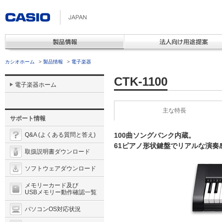
カシオホーム
>
製品情報
>
電子楽器
CTK-1100
電子楽器ホーム
主な特長
サポート情報
Q&A (よくある質問と答え)
100曲ソングバンク内蔵。
61ピアノ形状鍵盤でリアルな演
取扱説明書ダウンロード
ソフトウェアダウンロード
メモリーカード及び
USBメモリー動作確認一覧
パソコンOS対応状況